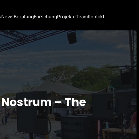
s
News
Beratung
Forschung
Projekte
Team
Kontakt
e Nostrum – The