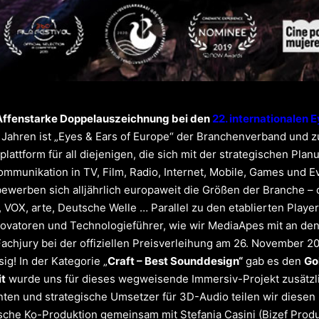
Affenstarke Doppelauszeichnung bei den
22. internationalen 
 Jahren ist „Eyes & Ears of Europe“ der Branchenverband und zu
attform für all diejenigen, die sich mit der strategischen Pl
ommunikation in TV, Film, Radio, Internet, Mobile, Games und 
bewerben sich alljährlich europaweit die Größen der Branche –
, VOX, arte, Deutsche Welle … Parallel zu den etablierten Play
novatoren und Technologieführer, wie wir MediaApes mit an den 
 Fachjury bei der offiziellen Preisverleihung am 26. November 
sig! In der Kategorie „
Craft – Best Sounddesign“
gab es den
Go
it
wurde uns für dieses wegweisende Immersiv-Projekt zusätzli
ten und strategische Umsetzer für 3D-Audio teilen wir diesen E
ische Ko-Produktion gemeinsam mit Stefania Casini (
Bizef Prod