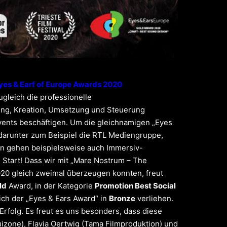
Eyes & Earf of Europe Awards 2020
gleich die professionelle
anung, Kreation, Umsetzung und Steuerung
Events beschäftigen. Um die gleichnamigen „Eyes
 darunter zum Beispiel die RTL Mediengruppe,
ern gehen beispielsweise auch Immersiv-
Start! Dass wir mit „
Mare Nostrum – The
2020 gleich zweimal überzeugen konnten, freut
ld
Award, in der Kategorie
Promotion Best Social
ch der „Eyes & Ears Award“ in
Bronze
verliehen.
rfolg. Es freut es uns besonders, dass diese
uizone
), Flavia Oertwig (
Tama Filmproduktion
) und