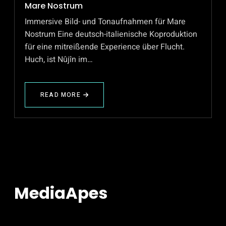
Mare Nostrum
Immersive Bild- und Tonaufnahmen für Mare
Nostrum Eine deutsch-italienische Koproduktion
für eine mitreißende Experience über Flucht.
Huch, ist Nûjîn im…
READ MORE
ABOUT
IMMERSIVE
BILD-
UND
TONAUFNAHMEN
FÜR
MARE
NOSTRUM
MediaApes