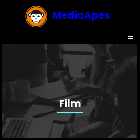
MediaApes
Film