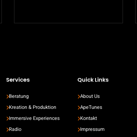
TEIL
4:
MEDIAAPES
@SXSW2018
IN
TEXAS
Services
Quick Links
Beratung
About Us
Kreation & Produktion
ApeTunes
Immersive Experiences
Kontakt
Radio
Impressum