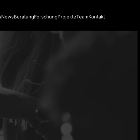
s
News
Beratung
Forschung
Projekte
Team
Kontakt