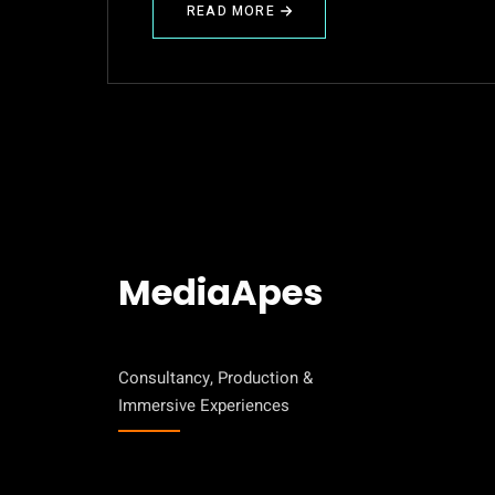
READ MORE
ABOUT
IMMERSIVE
BILD-
UND
TONAUFNAHMEN
FÜR
MARE
NOSTRUM
MediaApes
Consultancy, Production &
Immersive Experiences