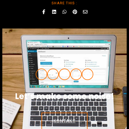
SHARE THIS :
Instagram
TikTok
Spotify
YouTube
Facebook
Let’s make some noise!
KONTAKT