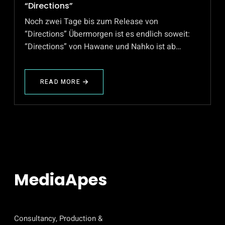
“Directions”
Noch zwei Tage bis zum Release von
“Directions” Übermorgen ist es endlich soweit:
“Directions” von Hawane und Nahko ist ab…
READ MORE
ABOUT
NOCH
ZWEI
TAGE
BIS
ZUM
RELEASE
VON
“DIRECTIONS”
MediaApes
Consultancy, Production &