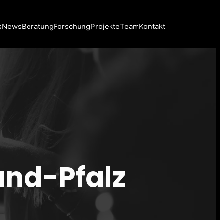
s
News
Beratung
Forschung
Projekte
Team
Kontakt
and-Pfalz